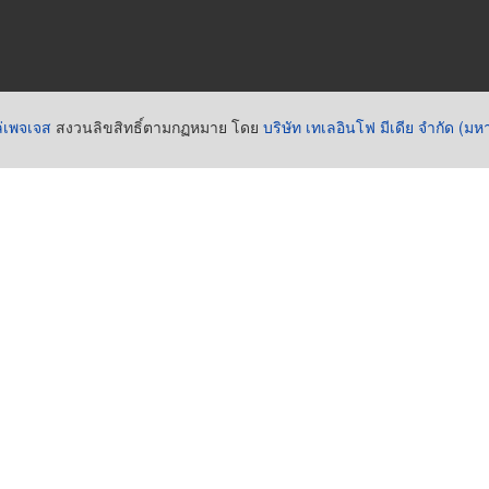
่เพจเจส
สงวนลิขสิทธิ์ตามกฏหมาย โดย
บริษัท เทเลอินโฟ มีเดีย จำกัด (ม