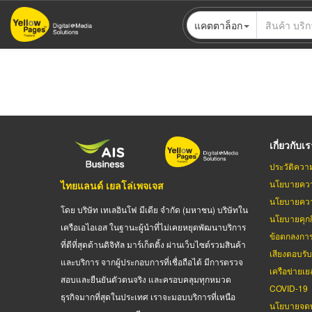
ข้าม
แคตตาล็อก
ไป
ยัง
เนื้อหา
หลัก
เกี่ยวกับเ
ประวัติควา
นโยบายควา
ไทยแลนด์ เยลโล่เพจเจส
นโยบายควา
โดย บริษัท เทเลอินโฟ มีเดีย จำกัด (มหาชน) บริษัทใน
นโยบายคุกกี
เครือเอไอเอส ในฐานะผู้นำที่ไม่เคยหยุดพัฒนาบริการ
ข้อตกลงกา
ที่ดีที่สุดด้านดิจิทัล มาร์เก็ตติ้ง ผ่านเว็บไซต์รวมสินค้า
เสียงตอบรั
และบริการ จากผู้ประกอบการที่เชื่อถือได้ มีการตรวจ
เครือข่ายเย
สอบและยืนยันตัวตนจริง และครอบคลุมทุกหมวด
COVID-19
ธุรกิจมากที่สุดในประเทศ เราจะมอบบริการที่เหนือ
นโยบายจดท