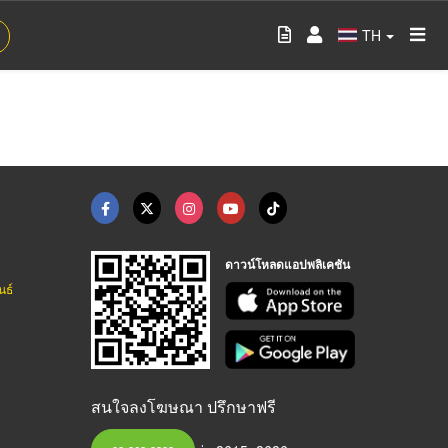
TH
ดาวน์โหลดแอปพลิเคชัน
นธ์
สนใจลงโฆษณา ปรึกษาฟรี